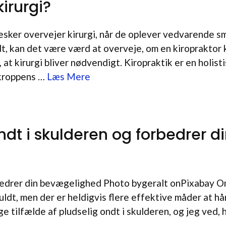
irurgi?
esker overvejer kirurgi, når de oplever vedvarende s
dt, kan det være værd at overveje, om en kiropraktor 
 at kirurgi bliver nødvendigt. Kiropraktik er en holist
 kroppens …
Læs Mere
ndt i skulderen og forbedrer d
rbedrer din bevægelighed Photo bygeralt onPixabay On
dt, men der er heldigvis flere effektive måder at h
e tilfælde af pludselig ondt i skulderen, og jeg ved, 