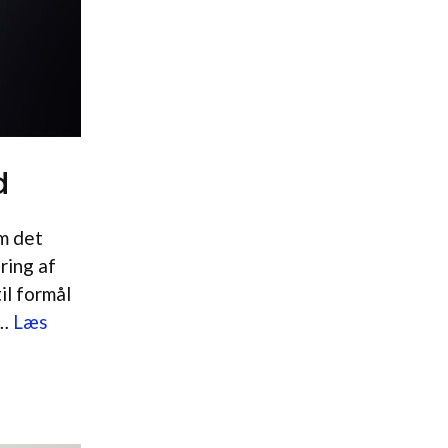
d
om det
ring af
il formål
 …
Læs