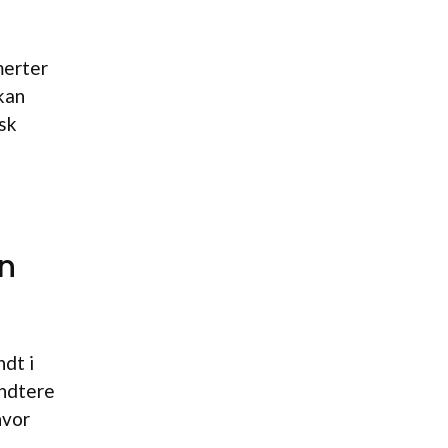
merter
kan
isk
in
dt i
åndtere
hvor