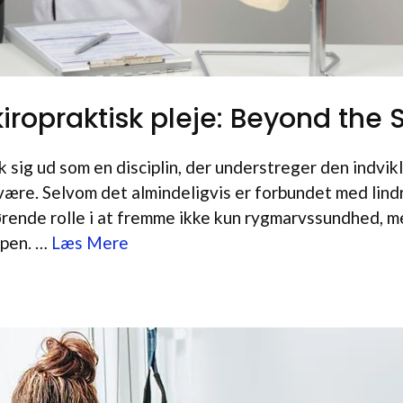
kiropraktisk pleje: Beyond the 
ik sig ud som en disciplin, der understreger den indvi
være. Selvom det almindeligvis er forbundet med lindr
gørende rolle i at fremme ikke kun rygmarvssundhed, m
ppen. …
Læs Mere