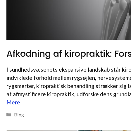
Afkodning af kiropraktik: Fo
I sundhedsvæsenets ekspansive landskab står kirop
indviklede forhold mellem rygsøjlen, nervesysteme
rygsmerter, kiropraktisk behandling strækker sig l
at afmystificere kiropraktik, udforske dens grund
Mere
Kategorier
Blog