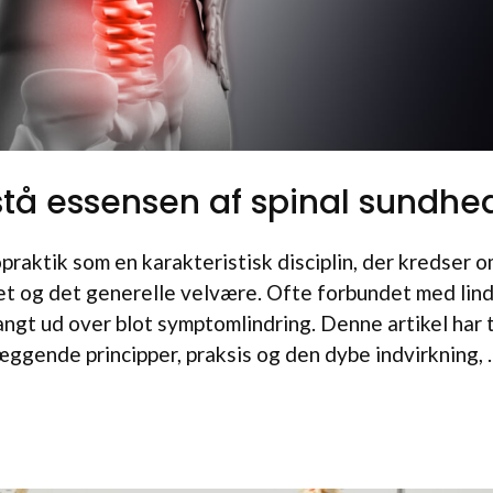
rstå essensen af spinal sundhe
raktik som en karakteristisk disciplin, der kredser 
t og det generelle velvære. Ofte forbundet med lind
angt ud over blot symptomlindring. Denne artikel har t
læggende principper, praksis og den dybe indvirkning,