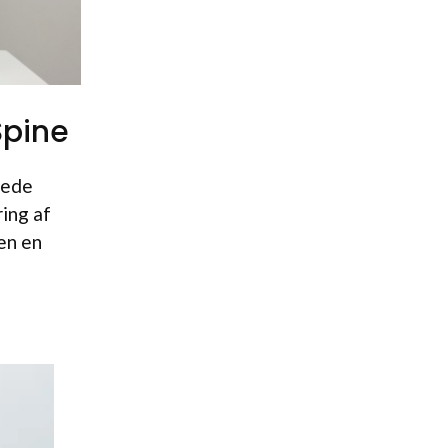
Spine
klede
ing af
en en