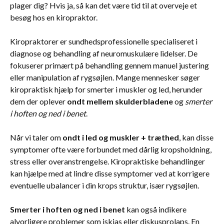
plager dig? Hvis ja, så kan det være tid til at overveje et
besøg hos en kiropraktor.
Kiropraktorer er sundhedsprofessionelle specialiseret i
diagnose og behandling af neuromuskulære lidelser. De
fokuserer primært på behandling gennem manuel justering
eller manipulation af rygsøjlen. Mange mennesker søger
kiropraktisk hjælp for smerter i muskler og led, herunder
dem der oplever
ondt mellem skulderbladene
og
smerter
i hoften og ned i benet
.
Når vi taler om
ondt i led og muskler + træthed
, kan disse
symptomer ofte være forbundet med dårlig kropsholdning,
stress eller overanstrengelse. Kiropraktiske behandlinger
kan hjælpe med at lindre disse symptomer ved at korrigere
eventuelle ubalancer i din krops struktur, især rygsøjlen.
Smerter i hoften og ned i benet
kan også indikere
alvorligere problemer som iskias eller diskusprolaps. En