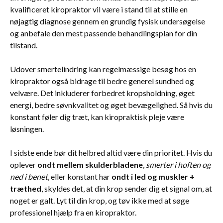
kvalificeret kiropraktor vil være i stand til at stille en
nøjagtig diagnose gennem en grundig fysisk undersøgelse
og anbefale den mest passende behandlingsplan for din
tilstand.
Udover smertelindring kan regelmæssige besøg hos en
kiropraktor også bidrage til bedre generel sundhed og
velvære. Det inkluderer forbedret kropsholdning, øget
energi, bedre søvnkvalitet og øget bevægelighed. Så hvis du
konstant føler dig træt, kan kiropraktisk pleje være
løsningen.
I sidste ende bør dit helbred altid være din prioritet. Hvis du
oplever
ondt mellem skulderbladene
,
smerter i hoften og
ned i benet
, eller konstant har
ondt i led og muskler +
træthed
, skyldes det, at din krop sender dig et signal om, at
noget er galt. Lyt til din krop, og tøv ikke med at søge
professionel hjælp fra en kiropraktor.