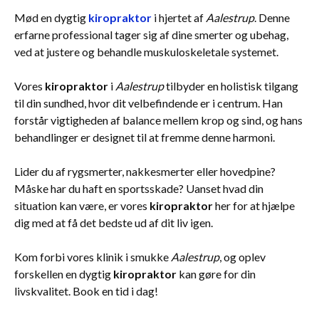
Mød en dygtig
kiropraktor
i hjertet af
Aalestrup
. Denne
erfarne professional tager sig af dine smerter og ubehag,
ved at justere og behandle muskuloskeletale systemet.
Vores
kiropraktor
i
Aalestrup
tilbyder en holistisk tilgang
til din sundhed, hvor dit velbefindende er i centrum. Han
forstår vigtigheden af balance mellem krop og sind, og hans
behandlinger er designet til at fremme denne harmoni.
Lider du af rygsmerter, nakkesmerter eller hovedpine?
Måske har du haft en sportsskade? Uanset hvad din
situation kan være, er vores
kiropraktor
her for at hjælpe
dig med at få det bedste ud af dit liv igen.
Kom forbi vores klinik i smukke
Aalestrup
, og oplev
forskellen en dygtig
kiropraktor
kan gøre for din
livskvalitet. Book en tid i dag!