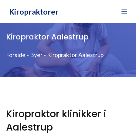
Hop
Kiropraktorer
Me
til
indhold
Kiropraktor Aalestrup
Forside
-
Byer
-
Kiropraktor Aalestrup
Kiropraktor klinikker i
Aalestrup