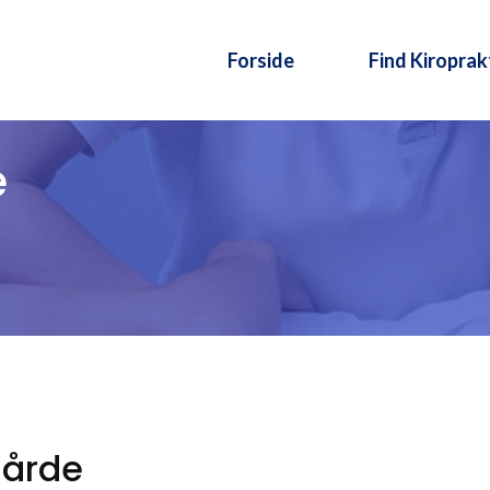
Forside
Find Kiroprak
e
sgårde