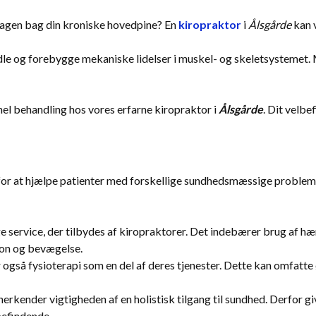
rsagen bag din kroniske hovedpine? En
kiropraktor
i
Ålsgårde
kan v
dle og forebygge mekaniske lidelser i muskel- og skeletsystemet. M
nel behandling hos vores erfarne kiropraktor i
Ålsgårde
. Dit velbe
 for at hjælpe patienter med forskellige sundhedsmæssige problemer
 service, der tilbydes af kiropraktorer. Det indebærer brug af hænd
tion og bevægelse.
også fysioterapi som en del af deres tjenester. Dette kan omfatte 
erkender vigtigheden af en holistisk tilgang til sundhed. Derfor g
lbefindende.