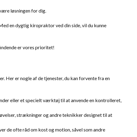
ære løsningen for dig.
ed en dygtig kiropraktor ved din side, vil du kunne
findende er vores prioritet!
. Her er nogle af de tjenester, du kan forvente fra en
er eller et specielt værktøj til at anvende en kontrolleret,
øvelser, strækninger og andre teknikker designet til at
iver de ofte råd om kost og motion, såvel som andre