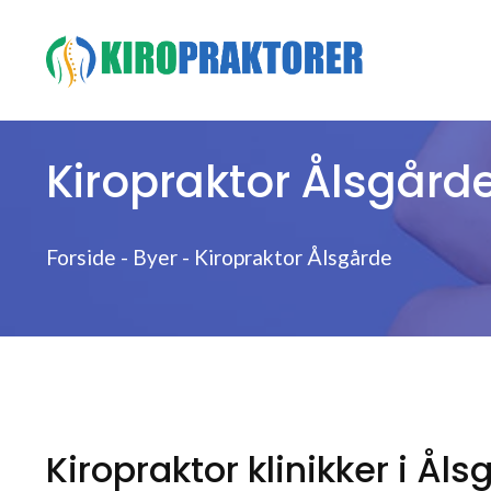
Hop
til
indhold
Kiropraktor Ålsgård
Forside
-
Byer
-
Kiropraktor Ålsgårde
Kiropraktor klinikker i Ål