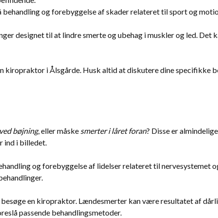
behandling og forebyggelse af skader relateret til sport og motion
er designet til at lindre smerte og ubehag i muskler og led. Det 
en kiropraktor i Ålsgårde. Husk altid at diskutere dine specifikke b
 ved bøjning
, eller måske
smerter i låret foran
? Disse er almindelig
ind i billedet.
behandling og forebyggelse af lidelser relateret til nervesysteme
 behandlinger.
kal besøge en kiropraktor. Lændesmerter kan være resultatet af dårli
 foreslå passende behandlingsmetoder.