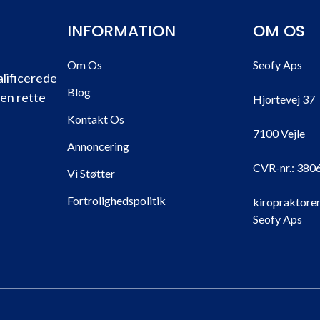
INFORMATION
OM OS
Om Os
Seofy Aps
alificerede
Blog
den rette
Hjortevej 37
Kontakt Os
7100 Vejle
Annoncering
CVR-nr.:
380
Vi Støtter
Fortrolighedspolitik
kiropraktorer
Seofy Aps