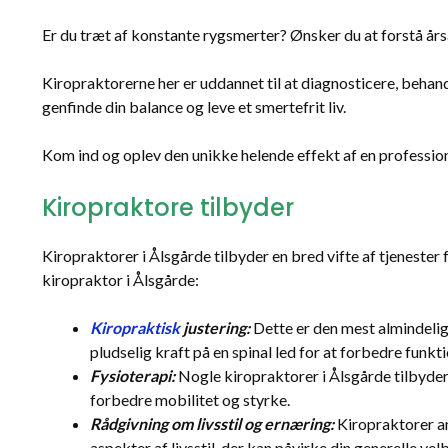
Er du træt af konstante rygsmerter? Ønsker du at forstå å
Kiropraktorerne her er uddannet til at diagnosticere, behan
genfinde din balance og leve et smertefrit liv.
Kom ind og oplev den unikke helende effekt af en professio
Kiropraktore tilbyder
Kiropraktorer i Ålsgårde tilbyder en bred vifte af tjenester
kiropraktor i Ålsgårde:
Kiropraktisk
justering:
Dette er den mest almindelige
pludselig kraft på en spinal led for at forbedre funk
Fysioterapi:
Nogle kiropraktorer i Ålsgårde tilbyder 
forbedre mobilitet og styrke.
Rådgivning om livsstil og ernæring:
Kiropraktorer an
aspekter af livsstil, der kan påvirke din generelle ve