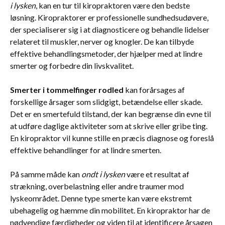
i lysken
, kan en tur til kiropraktoren være den bedste
løsning. Kiropraktorer er professionelle sundhedsudøvere,
der specialiserer sig i at diagnosticere og behandle lidelser
relateret til muskler, nerver og knogler. De kan tilbyde
effektive behandlingsmetoder, der hjælper med at lindre
smerter og forbedre din livskvalitet.
Smerter i tommelfinger rodled
kan forårsages af
forskellige årsager som slidgigt, betændelse eller skade.
Det er en smertefuld tilstand, der kan begrænse din evne til
at udføre daglige aktiviteter som at skrive eller gribe ting.
En kiropraktor vil kunne stille en præcis diagnose og foreslå
effektive behandlinger for at lindre smerten.
På samme måde kan
ondt i lysken
være et resultat af
strækning, overbelastning eller andre traumer mod
lyskeområdet. Denne type smerte kan være ekstremt
ubehagelig og hæmme din mobilitet. En kiropraktor har de
nødvendige færdigheder og viden til at identificere årsagen