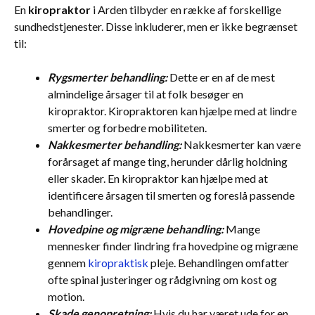
En
kiropraktor
i Arden tilbyder en række af forskellige
sundhedstjenester. Disse inkluderer, men er ikke begrænset
til:
Rygsmerter behandling:
Dette er en af de mest
almindelige årsager til at folk besøger en
kiropraktor. Kiropraktoren kan hjælpe med at lindre
smerter og forbedre mobiliteten.
Nakkesmerter behandling:
Nakkesmerter kan være
forårsaget af mange ting, herunder dårlig holdning
eller skader. En kiropraktor kan hjælpe med at
identificere årsagen til smerten og foreslå passende
behandlinger.
Hovedpine og migræne behandling:
Mange
mennesker finder lindring fra hovedpine og migræne
gennem
kiropraktisk
pleje. Behandlingen omfatter
ofte spinal justeringer og rådgivning om kost og
motion.
Skade genopretning:
Hvis du har været ude for en