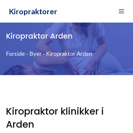
Hop
Kiropraktorer
Me
til
indhold
Kiropraktor Arden
Forside
-
Byer
-
Kiropraktor Arden
Kiropraktor klinikker i
Arden