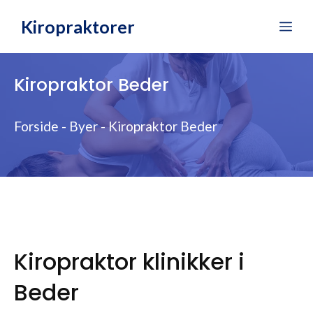
Hop
Kiropraktorer
Me
til
indhold
Kiropraktor Beder
Forside
-
Byer
-
Kiropraktor Beder
Kiropraktor klinikker i
Beder