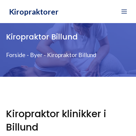
Hop
Kiropraktorer
Me
til
indhold
Kiropraktor Billund
Forside
-
Byer
-
Kiropraktor Billund
Kiropraktor klinikker i
Billund