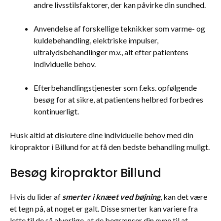
andre livsstilsfaktorer, der kan påvirke din sundhed.
Anvendelse af forskellige teknikker som varme- og
kuldebehandling, elektriske impulser,
ultralydsbehandlinger m.v., alt efter patientens
individuelle behov.
Efterbehandlingstjenester som f.eks. opfølgende
besøg for at sikre, at patientens helbred forbedres
kontinuerligt.
Husk altid at diskutere dine individuelle behov med din
kiropraktor i Billund for at få den bedste behandling muligt.
Besøg kiropraktor Billund
Hvis du lider af
smerter i knæet ved bøjning
, kan det være
et tegn på, at noget er galt. Disse smerter kan variere fra
lette til de så alvorlige, at de begrænser din evne til at