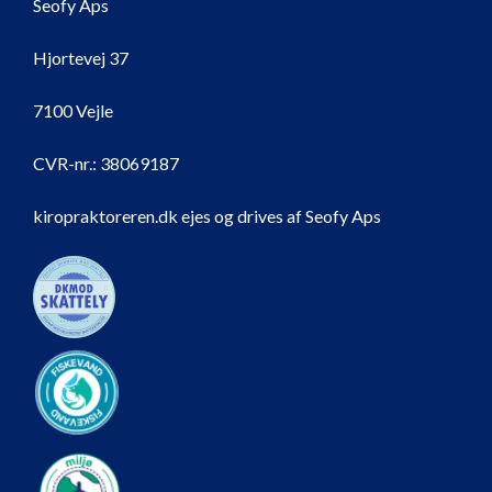
Seofy Aps
Hjortevej 37
7100 Vejle
CVR-nr.:
38069187
kiropraktoreren.dk ejes og drives af Seofy Aps