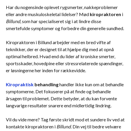
Har du nogensinde oplevet rygsmerter, nakkeproblemer
eller andre muskuloskeletal lidelser? Mød
kiropraktoren
i
Billund
, som har specialiseret sig i at lindre disse
smertefulde symptomer og forbedre din generelle sundhed.
Kiropraktoren i Billund arbejder med en bred vifte af
teknikker, der er designet til at hjælpe dig med at opnå
optimal helbred. Hvad end du lider af kroniske smerter,
sportsskader, hovedpine eller stressrelaterede spændinger,
er løsningerne her inden for rækkevidde.
Kiropraktisk
behandling
handler ikke kun om at behandle
symptomerne. Det fokuserer på at finde og behandle
årsagen til problemet. Dette betyder, at du kan forvente
langvarige resultater snarere end midlertidig lindring.
Vil du vide mere? Tag første skridt mod et sundere liv ved at
kontakte kiropraktoren i
Billund
. Din vej til bedre velvære