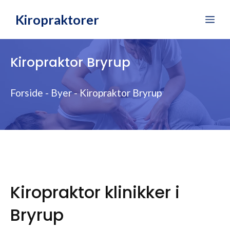
Hop
Kiropraktorer
Me
til
indhold
Kiropraktor Bryrup
Forside
-
Byer
-
Kiropraktor Bryrup
Kiropraktor klinikker i
Bryrup