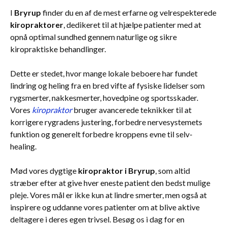
I
Bryrup
finder du en af de mest erfarne og velrespekterede
kiropraktorer
, dedikeret til at hjælpe patienter med at
opnå optimal sundhed gennem naturlige og sikre
kiropraktiske behandlinger.
Dette er stedet, hvor mange lokale beboere har fundet
lindring og heling fra en bred vifte af fysiske lidelser som
rygsmerter, nakkesmerter, hovedpine og sportsskader.
Vores
kiropraktor
bruger avancerede teknikker til at
korrigere rygradens justering, forbedre nervesystemets
funktion og generelt forbedre kroppens evne til selv-
healing.
Mød vores dygtige
kiropraktor i Bryrup
, som altid
stræber efter at give hver eneste patient den bedst mulige
pleje. Vores mål er ikke kun at lindre smerter, men også at
inspirere og uddanne vores patienter om at blive aktive
deltagere i deres egen trivsel. Besøg os i dag for en