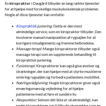
En
kiropraktor
i Daugård tilbyder en lang række tjenester
for at hjælpe med forskellige muskuloskeletale problemer.
Nogle af disse tjenester kan omfatte:
Kiropraktisk
justering
: Dette er den mest
almindelige service, som en kiropraktor tilbyder. Den
involverer manuel manipulation af rygsøjlen for at
korrigere misalignments og fremme helbredelse.
Massage terapi
: Mange kiropraktorer tilbyder også
massage terapi som en supplerende behandling til
kiropraktisk justering.
Fysioterapi
: Kiropraktorer kan også give øvelser og
strækninger, der kan hjælpe med at styrke musklerne
omkring rygsøjlen og forbedre patientens mobilitet.
Næringsrådgivning
: Nogle kiropraktorer giver også
ernæringsmæssig vejledning for at hjælpe
patienterne med at føre et sundere liv.
Akupunktur
: Selvom det ikke er så almindeligt, kan
nogle kiropraktorer også tilbyde akupunktur som en