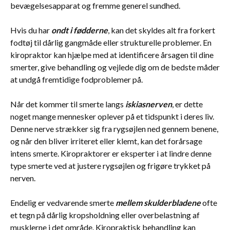
bevægelsesapparat og fremme generel sundhed.
Hvis du har
ondt i fødderne
, kan det skyldes alt fra forkert
fodtøj til dårlig gangmåde eller strukturelle problemer. En
kiropraktor kan hjælpe med at identificere årsagen til dine
smerter, give behandling og vejlede dig om de bedste måder
at undgå fremtidige fodproblemer på.
Når det kommer til smerte langs
iskiasnerven
, er dette
noget mange mennesker oplever på et tidspunkt i deres liv.
Denne nerve strækker sig fra rygsøjlen ned gennem benene,
og når den bliver irriteret eller klemt, kan det forårsage
intens smerte. Kiropraktorer er eksperter i at lindre denne
type smerte ved at justere rygsøjlen og frigøre trykket på
nerven.
Endelig er vedvarende smerte
mellem skulderbladene
ofte
et tegn på dårlig kropsholdning eller overbelastning af
musklerne i det område. Kiropraktisk behandling kan