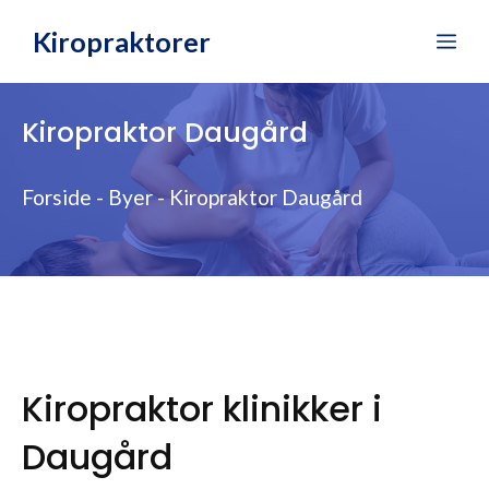
Hop
Kiropraktorer
Me
til
indhold
Kiropraktor Daugård
Forside
-
Byer
-
Kiropraktor Daugård
Kiropraktor klinikker i
Daugård