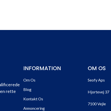
INFORMATION
OM OS
Om Os
Seofy Aps
alificerede
Blog
den rette
Hjortevej 37
Kontakt Os
7100 Vejle
Annoncering