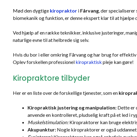
Mød den dygtige
kiropraktor
i
Fårvang
, der specialisere
biomekanik og funktion, er denne ekspert klar til at hjælpe d
Ved hjælp af en række teknikker, inklusive justeringer, man
naturlige evne til at helbrede sig selv.
Hvis du bor i eller omkring Fårvang og har brug for effektiv
Oplev forskellen professionel
kiropraktisk
pleje kan gøre!
Kiropraktore tilbyder
Her er en liste over de forskellige tjenester, som en
kiropra
Kiropraktisk justering og manipulation:
Dette er d
anvende en kontrolleret, pludselig kraft på et led i ry
Muskelstimulation:
Kiropraktorer kan bruge elektris
Akupunktur:
Nogle kiropraktorer er også uddannet i
Fysioterapi:
Kiropraktorer kan også anbefale øvelser