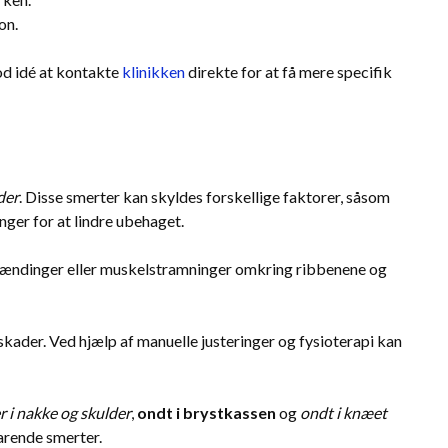
on.
god idé at kontakte
klinikken
direkte for at få mere specifik
der
. Disse smerter kan skyldes forskellige faktorer, såsom
nger for at lindre ubehaget.
spændinger eller muskelstramninger omkring ribbenene og
skader. Ved hjælp af manuelle justeringer og fysioterapi kan
r i nakke og skulder
,
ondt i brystkassen
og
ondt i knæet
varende smerter.