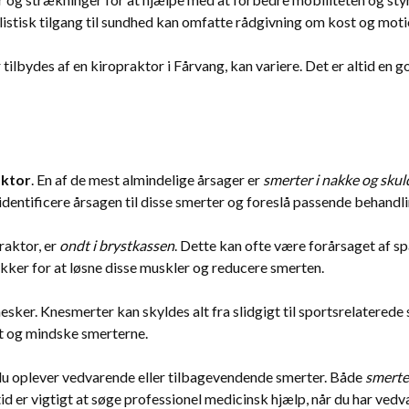
olistisk tilgang til sundhed kan omfatte rådgivning om kost og moti
ilbydes af en kiropraktor i Fårvang, kan variere. Det er altid en 
aktor
. En af de mest almindelige årsager er
smerter i nakke og skul
identificere årsagen til disse smerter og foreslå passende behandli
raktor, er
ondt i brystkassen
. Dette kan ofte være forårsaget af 
kker for at løsne disse muskler og reducere smerten.
er. Knesmerter kan skyldes alt fra slidgigt til sportsrelaterede 
t og mindske smerterne.
is du oplever vedvarende eller tilbagevendende smerter. Både
smerte
id er vigtigt at søge professionel medicinsk hjælp, når du har ved