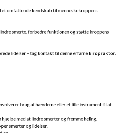
 Med et omfattende kendskab til menneskekroppens
lindre smerte, forbedre funktionen og støtte kroppens
rede lidelser – tag kontakt til denne erfarne
kiropraktor
.
olverer brug af hænderne eller et lille instrument til at
n hjælpe med at lindre smerter og fremme heling.
per smerter og lidelser.
rken.