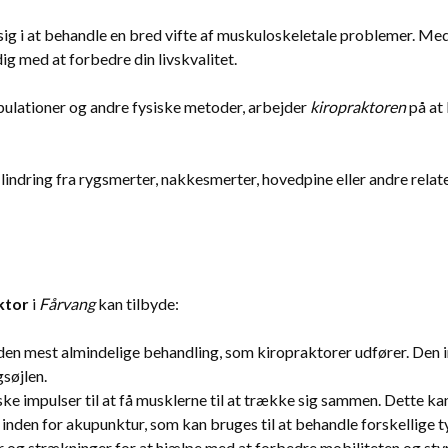
r sig i at behandle en bred vifte af muskuloskeletale problemer.
ig med at forbedre din livskvalitet.
ipulationer og andre fysiske metoder, arbejder
kiropraktoren
på at 
 lindring fra rygsmerter, nakkesmerter, hovedpine eller andre relate
ktor
i
Fårvang
kan tilbyde:
en mest almindelige behandling, som kiropraktorer udfører. Den inv
gsøjlen.
ke impulser til at få musklerne til at trække sig sammen. Dette ka
nden for akupunktur, som kan bruges til at behandle forskellige ty
 og strækninger for at hjælpe med at forbedre mobiliteten og sty