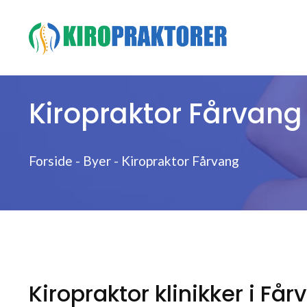
Hop
til
indhold
Kiropraktor Fårvang
Forside
-
Byer
-
Kiropraktor Fårvang
Kiropraktor klinikker i Få