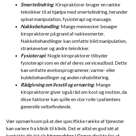
Smertelindring
: Kiropraktorer bruger en række
teknikker til at hjælpe med smertelindring, herunder
spinal manipulation, fysioterapi og massage.
Nakkebehandling
: Mange mennesker besøger
kiropraktorer på grund af nakkesmerter.
Nakkebehandlinger kan omfatte blid manipulation,
strækøvelser og andre teknikker.
Fysioterapi
: Nogle kiropraktorer tilbyder
fysioterapi som en del af deres serviceudbud. Dette
kan omfatte øvelsesprogrammer, varme- eller
kuldebehandlinger og anden rehabilitering.
Rådgivning om livsstil og ernæring
: Mange
kiropraktorer giver også råd om kost og motion, da
disse faktorer kan spille en stor rolle i patientens
generelle velbefindende.
Vær opmærksom på at den specifikke række af tjenester
kan variere fra klinik til klinik. Det er altid en god idé at
kontakte din lokale
kiropraktor i Greve
direkte for at