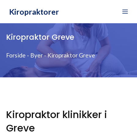
Hop
Kiropraktorer
Me
til
indhold
Kiropraktor Greve
Forside
-
Byer
-
Kiropraktor Greve
Kiropraktor klinikker i
Greve