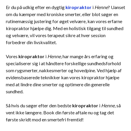
Er du på udkig efter en dygtig
kiropraktor
i
Henne
? Uanset
om du kæmper med kroniske smerter, eller blot søger en
rutinemæssig justering for øget velvære, kan vores erfarne
kiropraktor hjælpe dig. Med en holistisk tilgang til sundhed
og velvære, vil vores terapeut sikre at hver session
forbedrer din livskvalitet.
Vores
kiropraktor
i
Henne
, har mange års erfaring og
specialiserer sig i at håndtere forskellige sundhedsforhold
som rygsmerter, nakkesmerter og hovedpine. Ved hjælp af
evidensbaserede teknikker kan vores kiropraktor hjælpe
med at lindre dine smerter og optimere din generelle
sundhed.
Så hvis du søger efter den bedste
kiropraktor
i
Henne
, så
vent ikke længere. Book din første aftale nu og tag det
første skridt mod en smertefri fremtid!