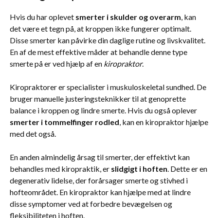
Hvis du har oplevet
smerter i skulder og overarm
, kan
det være et tegn på, at kroppen ikke fungerer optimalt.
Disse smerter kan påvirke din daglige rutine og livskvalitet.
En af de mest effektive måder at behandle denne type
smerte på er ved hjælp af en
kiropraktor
.
Kiropraktorer er specialister i muskuloskeletal sundhed. De
bruger manuelle justeringsteknikker til at genoprette
balance i kroppen og lindre smerte. Hvis du også oplever
smerter i tommelfinger rodled
, kan en kiropraktor hjælpe
med det også.
En anden almindelig årsag til smerter, der effektivt kan
behandles med kiropraktik, er
slidgigt i hoften
. Dette er en
degenerativ lidelse, der forårsager smerte og stivhed i
hofteområdet. En kiropraktor kan hjælpe med at lindre
disse symptomer ved at forbedre bevægelsen og
fleksibiliteten i hoften.