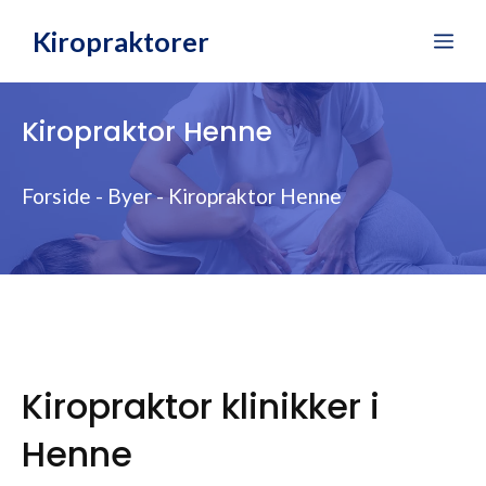
Hop
Kiropraktorer
Me
til
indhold
Kiropraktor Henne
Forside
-
Byer
-
Kiropraktor Henne
Kiropraktor klinikker i
Henne