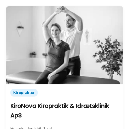
Kiropraktor
KiroNova Kiropraktik & Idrætsklinik
ApS
Hovedgaden 55B, 1. sal.