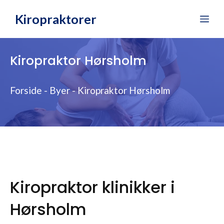
Hop
Kiropraktorer
Me
til
indhold
Kiropraktor Hørsholm
Forside
-
Byer
-
Kiropraktor Hørsholm
Kiropraktor klinikker i
Hørsholm