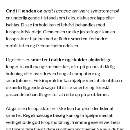
Ondt i lænden
og
ondt i benene
kan være symptomer på
en underliggende tilstand som f.eks. diskusprolaps eller
ischias. Disse forhold kan effektivt behandles med
kiropraktisk pleje. Gennem en række justeringer kan en
kiropraktor hjælpe med at lindre smerten, forbedre
mobiliteten og fremme helbredelsen.
Ligeledes er
smerter i nakke og skulder
almindelige
klager blandt mange mennesker, ofte på grund af dårlig
holdning eller overdreven brug af computere og
smartphones. En kiropraktor kan hjælpe med at identificere
de underliggende årsager til disse smerter og foreslå
passende behandlinger for at rette op på problemet.
At gå til en kiropraktor er ikke kun for dem, der lider af
smerter. Regelmæssige besøg kan også hjælpe med at
vedligeholde god kropsholdning, fremme generel wellness
og forebygge fremtidige sundhedsproblemer. Så hvis du har