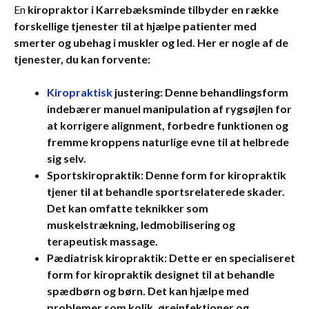
En
kiropraktor i Karrebæksminde tilbyder en række
forskellige tjenester til at hjælpe patienter med
smerter og ubehag i muskler og led. Her er nogle af de
tjenester, du kan forvente:
Kiropraktisk
justering:
Denne behandlingsform
indebærer manuel manipulation af rygsøjlen for
at korrigere alignment, forbedre funktionen og
fremme kroppens naturlige evne til at helbrede
sig selv.
Sportskiropraktik:
Denne form for kiropraktik
tjener til at behandle sportsrelaterede skader.
Det kan omfatte teknikker som
muskelstrækning, ledmobilisering og
terapeutisk massage.
Pædiatrisk kiropraktik:
Dette er en specialiseret
form for kiropraktik designet til at behandle
spædbørn og børn. Det kan hjælpe med
problemer som kolik, øreinfektioner og