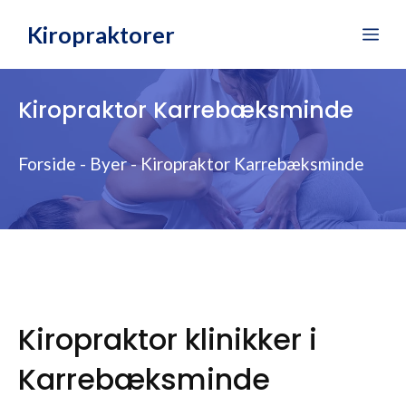
Hop
Kiropraktorer
Me
til
indhold
Kiropraktor Karrebæksminde
Forside
-
Byer
-
Kiropraktor Karrebæksminde
Kiropraktor klinikker i
Karrebæksminde