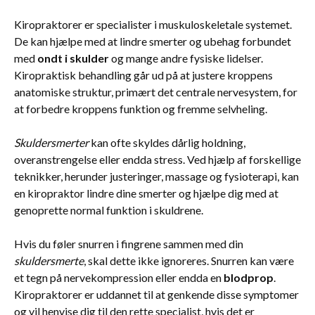
Kiropraktorer er specialister i muskuloskeletale systemet.
De kan hjælpe med at lindre smerter og ubehag forbundet
med
ondt i skulder
og mange andre fysiske lidelser.
Kiropraktisk behandling går ud på at justere kroppens
anatomiske struktur, primært det centrale nervesystem, for
at forbedre kroppens funktion og fremme selvheling.
Skuldersmerter
kan ofte skyldes dårlig holdning,
overanstrengelse eller endda stress. Ved hjælp af forskellige
teknikker, herunder justeringer, massage og fysioterapi, kan
en kiropraktor lindre dine smerter og hjælpe dig med at
genoprette normal funktion i skuldrene.
Hvis du føler snurren i fingrene sammen med din
skuldersmerte
, skal dette ikke ignoreres. Snurren kan være
et tegn på nervekompression eller endda en
blodprop
.
Kiropraktorer er uddannet til at genkende disse symptomer
og vil henvise dig til den rette specialist, hvis det er