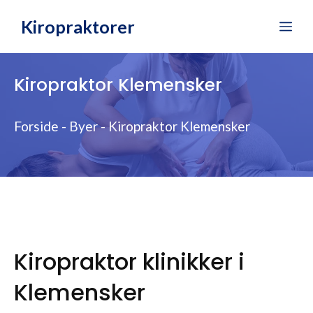
Hop
Kiropraktorer
Me
til
indhold
Kiropraktor Klemensker
Forside
-
Byer
-
Kiropraktor Klemensker
Kiropraktor klinikker i
Klemensker