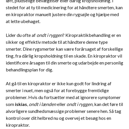
løft, pludselige bevægelser eller dårlig kropsholdning. I
stedet for at ty til medicinering for at håndtere smerten, kan
en kiropraktor manuelt justere din rygsøjle og hjælpe med
at lette ubehaget.
Lider du ofte af
ondt i ryggen
? Kiropraktikbehandling er en
sikker og effektiv metode til at håndtere denne type
smerter. Dine rygsmerter kan være forårsaget af forskellige
ting, fra dårlig kropsholdning til en skade. En kiropraktor vil
identificere årsagen til din smerte og udarbejde en personlig
behandlingsplan for dig.
At gå til en kiropraktor er ikke kun godt for lindring af
smerter i nuet, men også for at forebygge fremtidige
problemer. Hvis du fortsætter med at ignorere symptomer
som
iskias
,
ondt i lænden
eller
ondt i ryggen
, kan det føre til
alvorligere sundhedsmæssige problemer senere hen. Så tag
kontrol over dit helbred nu og overvej et besøg hos en
kiropraktor.