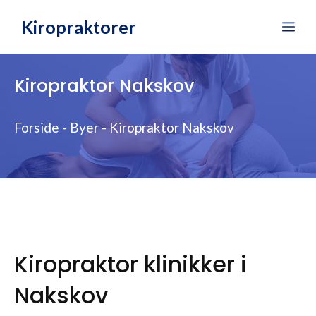
Hop
Kiropraktorer
Me
til
indhold
Kiropraktor Nakskov
Forside
-
Byer
-
Kiropraktor Nakskov
Kiropraktor klinikker i
Nakskov