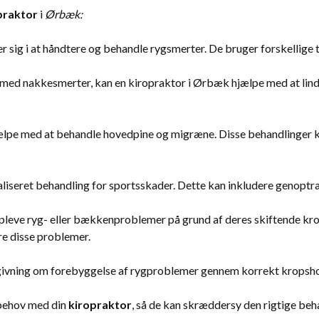
praktor
i
Ørbæk:
r sig i at håndtere og behandle rygsmerter. De bruger forskellige te
med nakkesmerter, kan en kiropraktor i Ørbæk hjælpe med at lind
ælpe med at behandle hovedpine og migræne. Disse behandlinger 
liseret behandling for sportsskader. Dette kan inkludere genopt
leve ryg- eller bækkenproblemer på grund af deres skiftende kro
re disse problemer.
givning om forebyggelse af rygproblemer gennem korrekt kropsho
e behov med din
kiropraktor
, så de kan skræddersy den rigtige beh