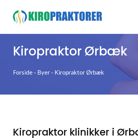
Hop
til
indhold
Kiropraktor Ørbæk
Forside
-
Byer
-
Kiropraktor Ørbæk
Kiropraktor klinikker i Ør