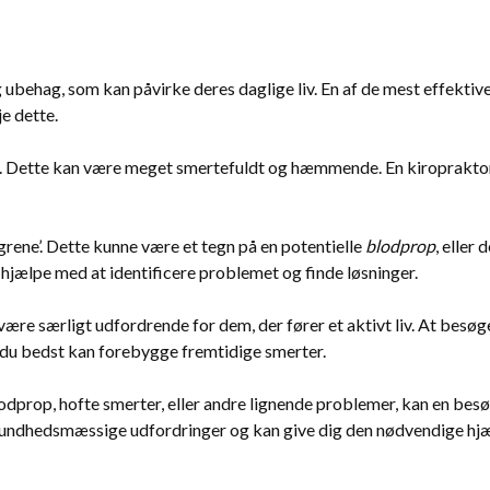
 ubehag, som kan påvirke deres daglige liv. En af de mest effektiv
je dette.
. Dette kan være meget smertefuldt og hæmmende. En kiropraktor k
grene’. Dette kunne være et tegn på en potentielle
blodprop
, eller
 hjælpe med at identificere problemet og finde løsninger.
være særligt udfordrende for dem, der fører et aktivt liv. At besøg
du bedst kan forebygge fremtidige smerter.
 blodprop, hofte smerter, eller andre lignende problemer, kan en bes
 sundhedsmæssige udfordringer og kan give dig den nødvendige hjælp