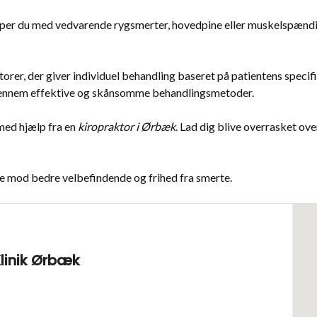
r du med vedvarende rygsmerter, hovedpine eller muskelspænding
rer, der giver individuel behandling baseret på patientens speci
et gennem effektive og skånsomme behandlingsmetoder.
 med hjælp fra en
kiropraktor i Ørbæk
. Lad dig blive overrasket ov
ejse mod bedre velbefindende og frihed fra smerte.
Klinik Ørbæk