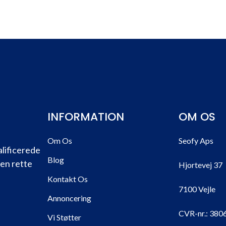
INFORMATION
OM OS
Om Os
Seofy Aps
alificerede
Blog
den rette
Hjortevej 37
Kontakt Os
7100 Vejle
Annoncering
CVR-nr.:
380
Vi Støtter