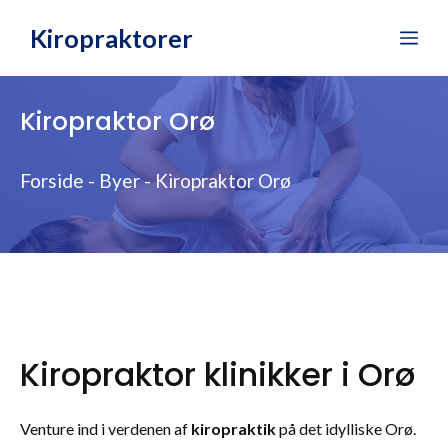
Hop
Kiropraktorer
Me
til
indhold
Kiropraktor Orø
Forside
-
Byer
-
Kiropraktor Orø
Kiropraktor klinikker i Orø
Venture ind i verdenen af
kiropraktik
på det idylliske Orø.