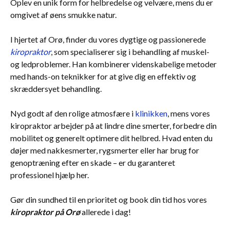
Oplev en unik form for helbredelse og velvære, mens du er
omgivet af øens smukke natur.
I hjertet af Orø, finder du vores dygtige og passionerede
kiropraktor
, som specialiserer sig i behandling af muskel-
og ledproblemer. Han kombinerer videnskabelige metoder
med hands-on teknikker for at give dig en effektiv og
skræddersyet behandling.
Nyd godt af den rolige atmosfære i
klinikken
, mens vores
kiropraktor arbejder på at lindre dine smerter, forbedre din
mobilitet og generelt optimere dit helbred. Hvad enten du
døjer med nakkesmerter, rygsmerter eller har brug for
genoptræning efter en skade – er du garanteret
professionel hjælp her.
Gør din sundhed til en prioritet og book din tid hos vores
kiropraktor på Orø
allerede i dag!