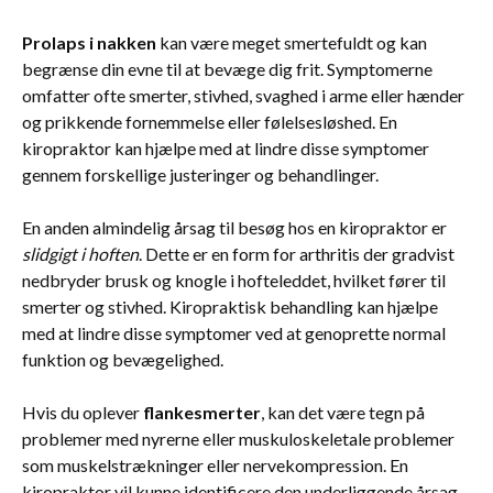
Prolaps i nakken
kan være meget smertefuldt og kan
begrænse din evne til at bevæge dig frit. Symptomerne
omfatter ofte smerter, stivhed, svaghed i arme eller hænder
og prikkende fornemmelse eller følelsesløshed. En
kiropraktor kan hjælpe med at lindre disse symptomer
gennem forskellige justeringer og behandlinger.
En anden almindelig årsag til besøg hos en kiropraktor er
slidgigt i hoften
. Dette er en form for arthritis der gradvist
nedbryder brusk og knogle i hofteleddet, hvilket fører til
smerter og stivhed. Kiropraktisk behandling kan hjælpe
med at lindre disse symptomer ved at genoprette normal
funktion og bevægelighed.
Hvis du oplever
flankesmerter
, kan det være tegn på
problemer med nyrerne eller muskuloskeletale problemer
som muskelstrækninger eller nervekompression. En
kiropraktor vil kunne identificere den underliggende årsag