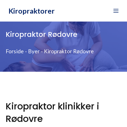
Hop
Kiropraktorer
Me
til
indhold
Kiropraktor Rødovre
Forside
-
Byer
-
Kiropraktor Rødovre
Kiropraktor klinikker i
Rødovre