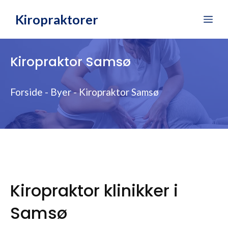
Hop
Kiropraktorer
Me
til
indhold
Kiropraktor Samsø
Forside
-
Byer
-
Kiropraktor Samsø
Kiropraktor klinikker i
Samsø