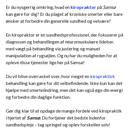
Er du nysgerrig omkring, hvad en
kiropraktor
på
Samsø
kan gøre for dig? Er du plaget af kroniske smerter eller bare
ønsker at forbedre din generelle sundhed og velvære?
En kiropraktor er en sundhedsprofessionel, der fokuserer på
diagnosen og behandlingen af neuromuskulære lidelser,
med vægt på behandling via justering og manuel
manipulation af rygsøjlen. Og nu har du muligheden for at
opleve disse tjenester lige her på Samsø!
Du vil blive overrasket over, hvor meget en
kiropraktisk
behandling kan gøre for dit velbefindende. Ikke kun kan det
hjælpe med smertelindring, men det kan også øge din energi
og forbedre din daglige funktion.
Gør dig klar til at opdage de mange fordele ved kiropraktik
i hjertet af
Samsø
. Du fortjener det bedste indenfor
sundhedspleje – tag springet og oplev forskellen selv!