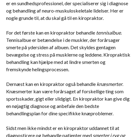
er en sundhedsprofessionel, der specialiserer sig i diagnose
og behandling af neuro-muskuloskeletale lidelser. Her er
nogle grunde til, at du skal gå til en kiropraktor.
For det første kan en kiropraktor behandle
tennisalbue
.
Tennisalbue er betændelse i de muskler, der forårsager
smerte på ydersiden af albuen. Det skyldes gentagen
bevægelse og stress på musklerne og leddene. Kiropraktisk
behandling kan hjælpe med at lindre smerten og
fremskynde helingsprocessen.
Dernæst kan en kiropraktor også behandle
knæsmerter
.
Knæsmerter kan være forårsaget af forskellige ting som
sportsskader, gigt eller slidgigt. En kiropraktor kan give dig
en nøjagtig diagnose og anbefale den bedste
behandlingsplan for dine specifikke knæproblemer.
Sidst men ikke mindst er en kiropraktor uddannet til at
diagnosticere og behandle patienter med
smerter i ryg og