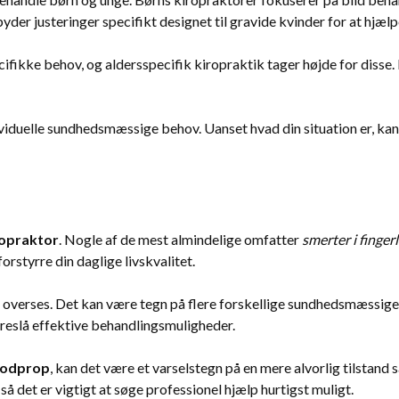
byder justeringer specifikt designet til gravide kvinder for at hj
ecifikke behov, og aldersspecifik kiropraktik tager højde for disse
individuelle sundhedsmæssige behov. Uanset hvad din situation er, k
ropraktor
. Nogle af de mest almindelige omfatter
smerter i finge
rstyrre din daglige livskvalitet.
e overses. Det kan være tegn på flere forskellige sundhedsmæssige 
 foreslå effektive behandlingsmuligheder.
blodprop
, kan det være et varselstegn på en mere alvorlig tilstand
 det er vigtigt at søge professionel hjælp hurtigst muligt.