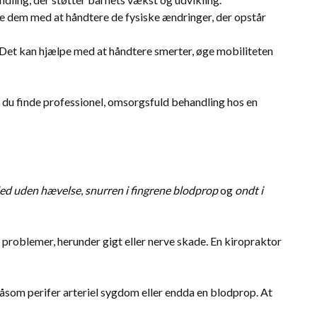
ælpe dem med at håndtere de fysiske ændringer, der opstår
. Det kan hjælpe med at håndtere smerter, øge mobiliteten
an du finde professionel, omsorgsfuld behandling hos en
rled uden hævelse
,
snurren i fingrene blodprop
og
ondt i
problemer, herunder gigt eller nerve skade. En kiropraktor
 såsom perifer arteriel sygdom eller endda en blodprop. At