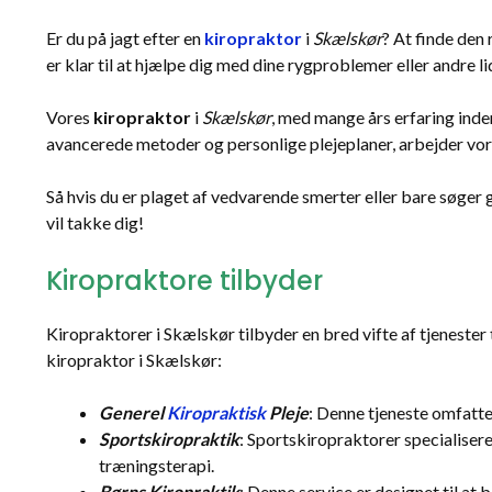
Er du på jagt efter en
kiropraktor
i
Skælskør
? At finde den
er klar til at hjælpe dig med dine rygproblemer eller andre li
Vores
kiropraktor
i
Skælskør
, med mange års erfaring inde
avancerede metoder og personlige plejeplaner, arbejder vor
Så hvis du er plaget af vedvarende smerter eller bare søger
vil takke dig!
Kiropraktore tilbyder
Kiropraktorer i Skælskør tilbyder en bred vifte af tjenester
kiropraktor i Skælskør:
Generel
Kiropraktisk
Pleje
: Denne tjeneste omfatte
Sportskiropraktik
: Sportskiropraktorer specialiser
træningsterapi.
Børns Kiropraktik
: Denne service er designet til at