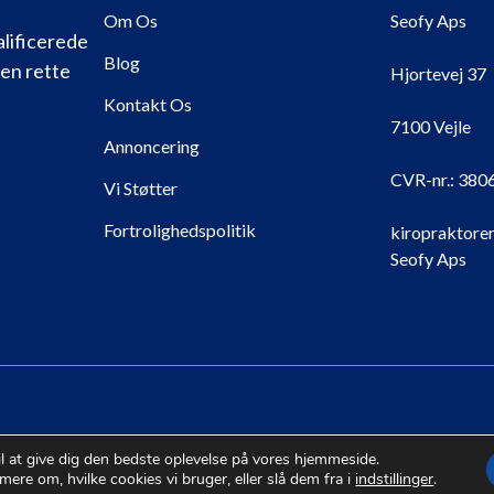
Om Os
Seofy Aps
alificerede
Blog
den rette
Hjortevej 37
Kontakt Os
7100 Vejle
Annoncering
CVR-nr.:
380
Vi Støtter
Fortrolighedspolitik
kiropraktorer
Seofy Aps
© 2026 Kiropraktorer |
Sitemap
il at give dig den bedste oplevelse på vores hjemmeside.
mere om, hvilke cookies vi bruger, eller slå dem fra i
indstillinger
.