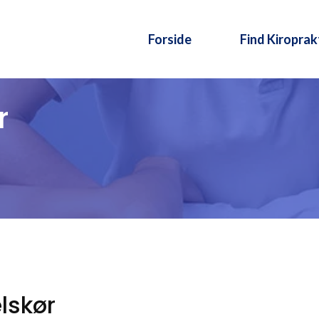
Forside
Find Kiroprak
r
ælskør