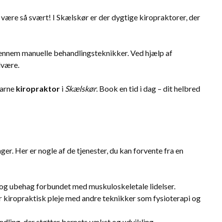
 være så svært! I Skælskør er der dygtige kiropraktorer, der
r gennem manuelle behandlingsteknikker. Ved hjælp af
lvære.
farne
kiropraktor
i
Skælskør
. Book en tid i dag – dit helbred
er. Her er nogle af de tjenester, du kan forvente fra en
r og ubehag forbundet med muskuloskeletale lidelser.
r kiropraktisk pleje med andre teknikker som fysioterapi og
ndling, der støtter barnets vækst og udvikling.