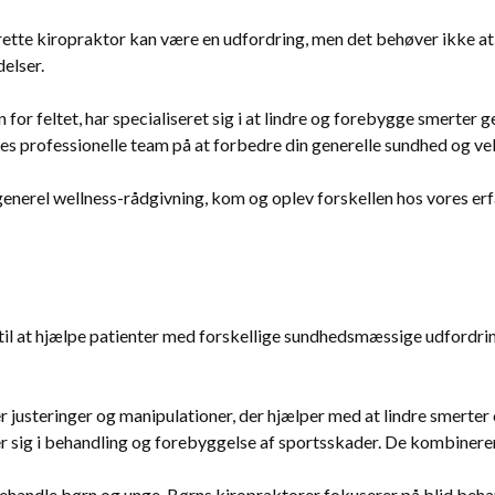
 rette kiropraktor kan være en udfordring, men det behøver ikke at
delser.
n for feltet, har specialiseret sig i at lindre og forebygge smerte
es professionelle team på at forbedre din generelle sundhed og ve
 generel wellness-rådgivning, kom og oplev forskellen hos vores er
 til at hjælpe patienter med forskellige sundhedsmæssige udfordring
r justeringer og manipulationer, der hjælper med at lindre smerte
er sig i behandling og forebyggelse af sportsskader. De kombinere
 behandle børn og unge. Børns kiropraktorer fokuserer på blid beha