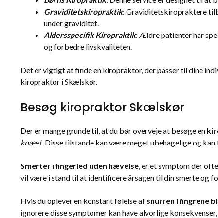
Graviditetskiropraktik
: Graviditetskiropraktere til
under graviditet.
Aldersspecifik Kiropraktik
: Ældre patienter har sp
og forbedre livskvaliteten.
Det er vigtigt at finde en kiropraktor, der passer til dine 
kiropraktor i Skælskør.
Besøg kiropraktor Skælskør
Der er mange grunde til, at du bør overveje at besøge en
ki
knæet
. Disse tilstande kan være meget ubehagelige og kan fo
Smerter i fingerled uden hævelse
, er et symptom der oft
vil være i stand til at identificere årsagen til din smerte og
Hvis du oplever en konstant følelse af
snurren i fingrene 
ignorere disse symptomer kan have alvorlige konsekvenser, så