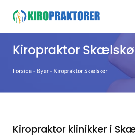
Hop
til
indhold
Kiropraktor Skælskø
Forside
-
Byer
-
Kiropraktor Skælskør
Kiropraktor klinikker i Sk