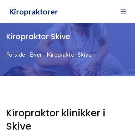
Hop
Kiropraktorer
Me
til
indhold
Kiropraktor Skive
Forside
-
Byer
-
Kiropraktor Skive
Kiropraktor klinikker i
Skive