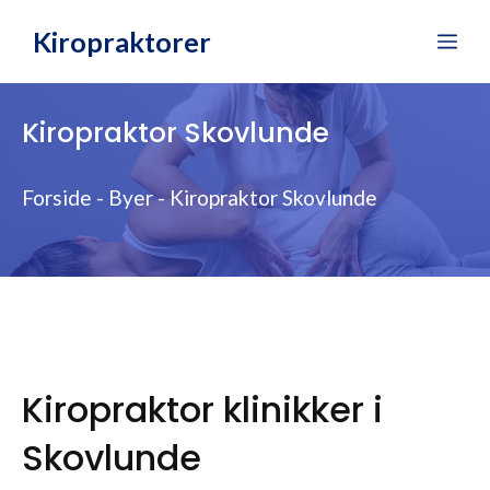
Hop
Kiropraktorer
Me
til
indhold
Kiropraktor Skovlunde
Forside
-
Byer
-
Kiropraktor Skovlunde
Kiropraktor klinikker i
Skovlunde