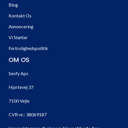
Blog
Kontakt Os
Annoncering
Vi Støtter
Fortrolighedspolitik
OM OS
Seofy Aps
Hjortevej 37
7100 Vejle
CVR-nr.:
38069187