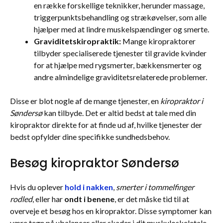
en række forskellige teknikker, herunder massage,
triggerpunktsbehandling og strækøvelser, som alle
hjælper med at lindre muskelspændinger og smerte.
Graviditetskiropraktik:
Mange kiropraktorer
tilbyder specialiserede tjenester til gravide kvinder
for at hjælpe med rygsmerter, bækkensmerter og
andre almindelige graviditetsrelaterede problemer.
Disse er blot nogle af de mange tjenester, en
kiropraktor i
Søndersø
kan tilbyde. Det er altid bedst at tale med din
kiropraktor direkte for at finde ud af, hvilke tjenester der
bedst opfylder dine specifikke sundhedsbehov.
Besøg kiropraktor Søndersø
Hvis du oplever
hold i nakken
,
smerter i tommelfinger
rodled
, eller har
ondt i benene
, er det måske tid til at
overveje et besøg hos en kiropraktor. Disse symptomer kan
være tegn på ubalancer eller skader i dit muskuloskeletale