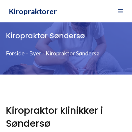
Hop
Kiropraktorer
Me
til
indhold
Kiropraktor Søndersø
Forside
-
Byer
-
Kiropraktor Søndersø
Kiropraktor klinikker i
Søndersø