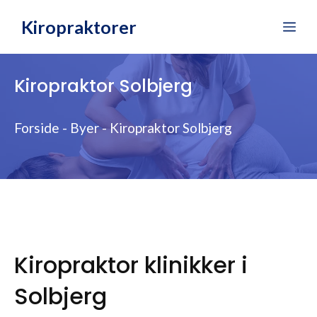
Hop
Kiropraktorer
Me
til
indhold
Kiropraktor Solbjerg
Forside
-
Byer
-
Kiropraktor Solbjerg
Kiropraktor klinikker i
Solbjerg