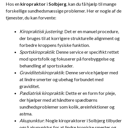
Hos en
kiropraktor
i
Solbjerg
, kan du få hjælp til mange
forskellige sundhedsmæssige problemer. Her er nogle af de
tjenester, du kan forvente:
Kiropraktisk justering
: Det er en manuel procedure,
der bruges til at korrigere strukturelle alignment og
forbedre kroppens fysiske funktion.
Sportskiropraktik
: Denne service er specifikt rettet
mod sportsfolk og fokuserer på forebyggelse og
behandling af sportsskader.
Graviditetskiropraktik
: Denne service hjælper med
at lindre smerter og ubehag forbundet med
graviditet.
Pædiatrisk kiropraktik
: Dette er en form for pleje,
der hjælper med at håndtere spædbørns
sundhedsproblemer som kolik, øreinfektioner og
astma.
Akupunktur
: Nogle kiropraktorer i Solbjerg tilbyder
også akupunktur for at lindre kroniske smerter og