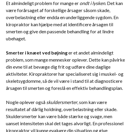
Et almindeligt problem for mange er
ondt i lysken
. Det kan
være forårsaget af forskellige årsager såsom skade,
overbelastning eller endda en underliggende sygdom. En
kiropraktor kan hjælpe med at identificere årsagen til
smerten og give den passende behandling for at lindre
ubehaget.
Smerter i knæet ved bøjning
er et andet almindeligt
problem, som mange mennesker oplever. Dette kan påvirke
din evne til at bevæge dig frit og udføre dine daglige
aktiviteter. Kiropraktorer har specialiseret sig i muskel- og
skeletsygdomme, så de vil være i stand til at diagnosticere
årsagen til smerten og foreslå en effektiv behandlingsplan.
Nogle oplever også
skuldersmerter
, som kan være
resultatet af dårlig holdning, overbelastning eller skade.
Skuldersmerter kan være både stærke og svage, men
uanset intensiteten skal det tages alvorligt. En professionel
kiropraktor vil kunne evaluere din situation og give