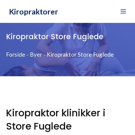
Hop
Kiropraktorer
Me
til
indhold
Kiropraktor Store Fuglede
Forside
-
Byer
-
Kiropraktor Store Fuglede
Kiropraktor klinikker i
Store Fuglede