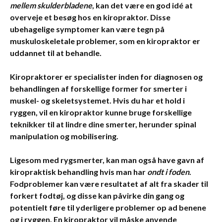
mellem skulderbladene
, kan det være en god idé at
overveje et besøg hos en kiropraktor. Disse
ubehagelige symptomer kan være tegn på
muskuloskeletale problemer, som en kiropraktor er
uddannet til at behandle.
Kiropraktorer er specialister inden for diagnosen og
behandlingen af forskellige former for smerter i
muskel- og skeletsystemet. Hvis du har et
hold i
ryggen
, vil en kiropraktor kunne bruge forskellige
teknikker til at lindre dine smerter, herunder spinal
manipulation og mobilisering.
Ligesom med rygsmerter, kan man også have gavn af
kiropraktisk behandling hvis man har
ondt i foden
.
Fodproblemer kan være resultatet af alt fra skader til
forkert fodtøj, og disse kan påvirke din gang og
potentielt føre til yderligere problemer op ad benene
og i ryggen. En kiropraktor vil måske anvende