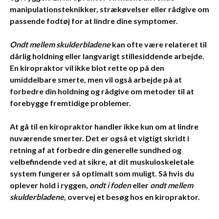
manipulationsteknikker, strækøvelser eller rådgive om
passende fodtøj for at lindre dine symptomer.
Ondt mellem skulderbladene
kan ofte være relateret til
dårlig holdning eller langvarigt stillesiddende arbejde.
En kiropraktor vil ikke blot rette op på den
umiddelbare smerte, men vil også arbejde på at
forbedre din holdning og rådgive om metoder til at
forebygge fremtidige problemer.
At gå til en kiropraktor handler ikke kun om at lindre
nuværende smerter. Det er også et vigtigt skridt i
retning af at forbedre din generelle sundhed og
velbefindende ved at sikre, at dit muskuloskeletale
system fungerer så optimalt som muligt. Så hvis du
oplever
hold i ryggen
,
ondt i foden
eller
ondt mellem
skulderbladene
, overvej et besøg hos en kiropraktor.