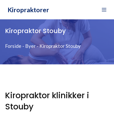
Hop
Kiropraktorer
Me
til
indhold
Kiropraktor Stouby
Forside
-
Byer
-
Kiropraktor Stouby
Kiropraktor klinikker i
Stouby