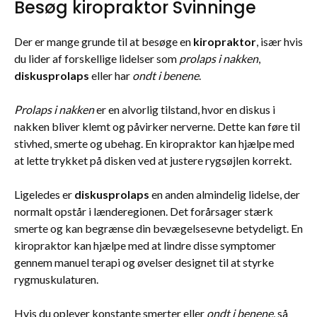
Besøg kiropraktor Svinninge
Der er mange grunde til at besøge en
kiropraktor
, især hvis
du lider af forskellige lidelser som
prolaps i nakken
,
diskusprolaps
eller har
ondt i benene
.
Prolaps i nakken
er en alvorlig tilstand, hvor en diskus i
nakken bliver klemt og påvirker nerverne. Dette kan føre til
stivhed, smerte og ubehag. En kiropraktor kan hjælpe med
at lette trykket på disken ved at justere rygsøjlen korrekt.
Ligeledes er
diskusprolaps
en anden almindelig lidelse, der
normalt opstår i lænderegionen. Det forårsager stærk
smerte og kan begrænse din bevægelsesevne betydeligt. En
kiropraktor kan hjælpe med at lindre disse symptomer
gennem manuel terapi og øvelser designet til at styrke
rygmuskulaturen.
Hvis du oplever konstante smerter eller
ondt i benene
, så