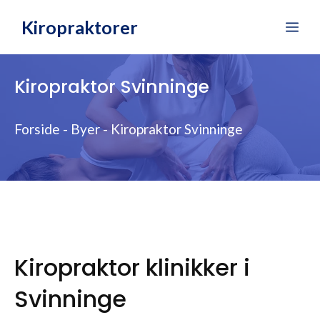
Hop
Kiropraktorer
Me
til
indhold
Kiropraktor Svinninge
Forside
-
Byer
-
Kiropraktor Svinninge
Kiropraktor klinikker i
Svinninge