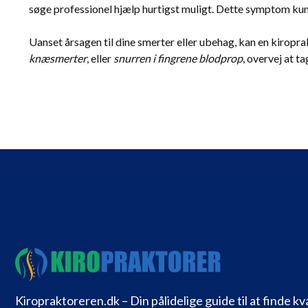
søge professionel hjælp hurtigst muligt. Dette symptom kun
Uanset årsagen til dine smerter eller ubehag, kan en kiropr
knæsmerter
, eller
snurren i fingrene blodprop
, overvej at ta
Kiropraktoreren.dk – Din pålidelige guide til at finde kv