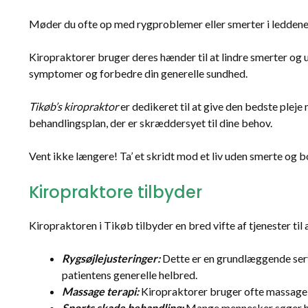
Møder du ofte op med rygproblemer eller smerter i leddene?
Kiropraktorer bruger deres hænder til at lindre smerter og 
symptomer og forbedre din generelle sundhed.
Tikøb’s kiropraktor
er dedikeret til at give den bedste plej
behandlingsplan, der er skræddersyet til dine behov.
Vent ikke længere! Ta’ et skridt mod et liv uden smerte og 
Kiropraktore tilbyder
Kiropraktoren i Tikøb tilbyder en bred vifte af tjenester t
Rygsøjlejusteringer:
Dette er en grundlæggende servi
patientens generelle helbred.
Massage terapi:
Kiropraktorer bruger ofte massage 
Sports skade behandling:
Mange mennesker søger hjæ