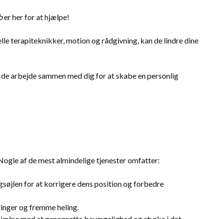
b
er her for at hjælpe!
le terapiteknikker, motion og rådgivning, kan de lindre dine
l de arbejde sammen med dig for at skabe en personlig
Nogle af de mest almindelige tjenester omfatter:
gsøjlen for at korrigere dens position og forbedre
inger og fremme heling.
hjælpe med at genoprette bevægelighed og styrke i det