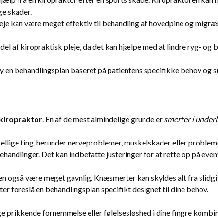
ge skader.
eje kan være meget effektiv til behandling af hovedpine og migræne,
del af kiropraktisk pleje, da det kan hjælpe med at lindre ryg- o
rsy en behandlingsplan baseret på patientens specifikke behov og
kiropraktor
. En af de mest almindelige grunde er
smerter i under
ellige ting, herunder nerveproblemer, muskelskader eller problem
ehandlinger. Det kan indbefatte justeringer for at rette op på event
oren også være meget gavnlig. Knæsmerter kan skyldes alt fra slidgig
r foreslå en behandlingsplan specifikt designet til dine behov.
sige prikkende fornemmelse eller følelsesløshed i dine fingre komb