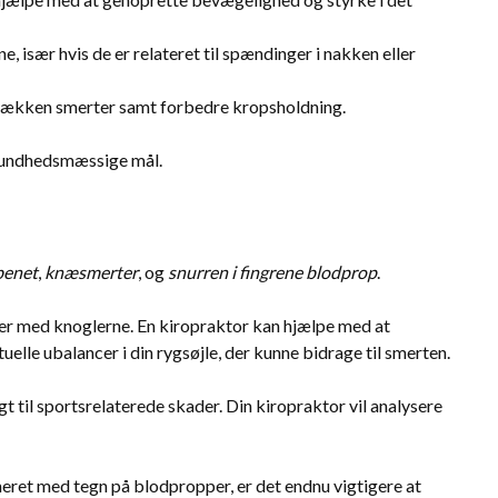
 især hvis de er relateret til spændinger i nakken eller
g bækken smerter samt forbedre kropsholdning.
 sundhedsmæssige mål.
benet
,
knæsmerter
, og
snurren i fingrene blodprop
.
er med knoglerne. En kiropraktor kan hjælpe med at
uelle ubalancer i din rygsøjle, der kunne bidrage til smerten.
t til sportsrelaterede skader. Din kiropraktor vil analysere
ineret med tegn på blodpropper, er det endnu vigtigere at