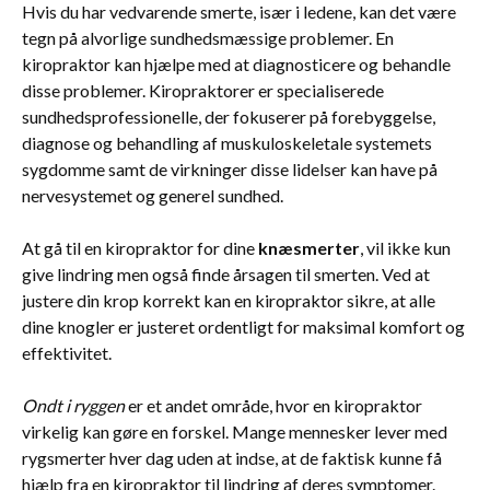
Hvis du har vedvarende smerte, især i ledene, kan det være
tegn på alvorlige sundhedsmæssige problemer. En
kiropraktor kan hjælpe med at diagnosticere og behandle
disse problemer. Kiropraktorer er specialiserede
sundhedsprofessionelle, der fokuserer på forebyggelse,
diagnose og behandling af muskuloskeletale systemets
sygdomme samt de virkninger disse lidelser kan have på
nervesystemet og generel sundhed.
At gå til en kiropraktor for dine
knæsmerter
, vil ikke kun
give lindring men også finde årsagen til smerten. Ved at
justere din krop korrekt kan en kiropraktor sikre, at alle
dine knogler er justeret ordentligt for maksimal komfort og
effektivitet.
Ondt i ryggen
er et andet område, hvor en kiropraktor
virkelig kan gøre en forskel. Mange mennesker lever med
rygsmerter hver dag uden at indse, at de faktisk kunne få
hjælp fra en kiropraktor til lindring af deres symptomer.