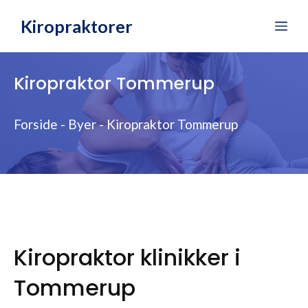
Hop
Kiropraktorer
Me
til
indhold
Kiropraktor Tommerup
Forside
-
Byer
-
Kiropraktor Tommerup
Kiropraktor klinikker i
Tommerup