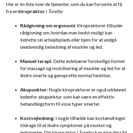
Her er en liste over de tjenester, som du kan forvente at få
fra en
kiropraktor
i
Tureby
:
Rådgivning om ergonomi:
Kiropraktorer tilbyder
rådgivning om, hvordan man bedst muligt kan
indrette sin arbejdsplads eller hjem for at undgå
unødvendig belastning af muskler og led.
Manuel terapi:
Dette indebærer forskellige former
for massage og mobilisering af muskler og led for at
lindre smerte og genoprette normal funktion.
Akupunktur:
Nogle kiropraktorer er også uddannet
indenfor akupunktur, som kan være en effektiv
behandlingsform til visse typer smerter.
Kostvejledning:
I nogle tilfælde kan kostændringer
bidrage til at lindre symptomer på muskel-og
ledsmerter. Din kiropraktor i Tureby kan give dig råd