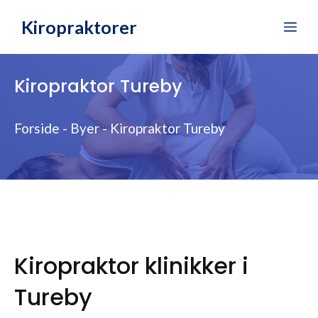
Hop
Kiropraktorer
Me
til
indhold
Kiropraktor Tureby
Forside
-
Byer
-
Kiropraktor Tureby
Kiropraktor klinikker i
Tureby