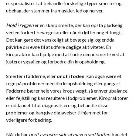
er specialister i at behandle forskellige typer smerter og
ubehag, der stammer fra muskler, led og nerver.
Hold i ryggen
er en skarp smerte, der kan opstå pludselig
ved en forkert bevægelse eller når du løfter noget tungt.
Det kan gøre det vanskeligt at bevæge sig, og endda
påvirke din evne til at udføre daglige aktiviteter. En
kiropraktor kan hjælpe med at lindre denne smerte ved at
justere rygsøjlen og forbedre din kropsholdning.
Smerter i fødderne, eller
ondt i foden
, kan også være et
tegn på problemer med din kropsholdning eller gangart.
Fødderne bærer hele vores krops vægt, så enhver ubalance
eller fejlstilling kan resultere i fodproblemer. Kiropraktorer
er uddannet til at diagnosticere og behandle disse
problemer og kan give dig øvelser til hjemmet for
yderligere forbedring.
Når du har
ondt i venstre side af maven ved hoften
, kan det