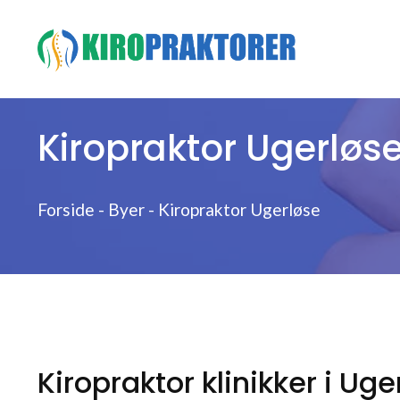
Hop
til
indhold
Kiropraktor Ugerløs
Forside
-
Byer
-
Kiropraktor Ugerløse
Kiropraktor klinikker i Uge