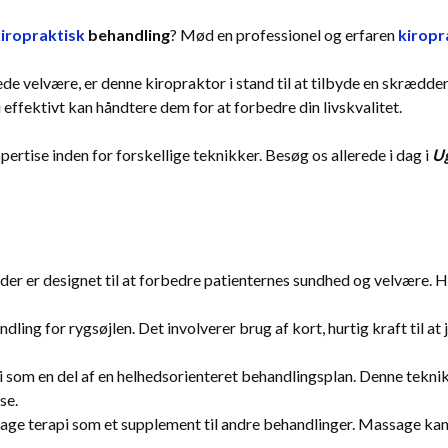
iropraktisk
behandling
? Mød en professionel og erfaren
kiropr
e velvære, er denne kiropraktor i stand til at tilbyde en skræddersy
effektivt kan håndtere dem for at forbedre din livskvalitet.
rtise inden for forskellige teknikker. Besøg os allerede i dag i
U
 der er designet til at forbedre patienternes sundhed og velvære. Her
dling for rygsøjlen. Det involverer brug af kort, hurtig kraft til a
 som en del af en helhedsorienteret behandlingsplan. Denne teknik
se.
ge terapi som et supplement til andre behandlinger. Massage kan