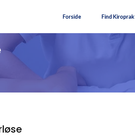
Forside
Find Kiroprak
e
rløse