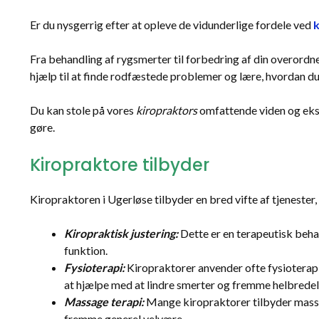
Er du nysgerrig efter at opleve de vidunderlige fordele ved
k
Fra behandling af rygsmerter til forbedring af din overordned
hjælp til at finde rodfæstede problemer og lære, hvordan du 
Du kan stole på vores
kiropraktors
omfattende viden og ekspe
gøre.
Kiropraktore tilbyder
Kiropraktoren i Ugerløse tilbyder en bred vifte af tjenester,
Kiropraktisk justering:
Dette er en terapeutisk behan
funktion.
Fysioterapi:
Kiropraktorer anvender ofte fysioterapi
at hjælpe med at lindre smerter og fremme helbredel
Massage terapi:
Mange kiropraktorer tilbyder massa
fremme generel velvære.