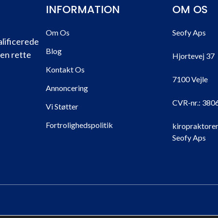
INFORMATION
OM OS
Om Os
Seofy Aps
alificerede
Blog
den rette
Hjortevej 37
Kontakt Os
7100 Vejle
Annoncering
CVR-nr.:
380
Vi Støtter
Fortrolighedspolitik
kiropraktorer
Seofy Aps