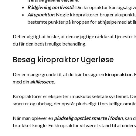
Rådgivning om livsstil:
Din kiropraktor kan også give
Akupunktur:
Nogle kiropraktorer bruger akupunktur 
bestemte punkter på kroppen for at hjælpe med at l
Det er vigtigt at huske, at den nøjagtige række af tjenester k
du får den bedst mulige behandling.
Besøg kiropraktor Ugerløse
Der er mange grunde til, at du bør besøge en
kiropraktor
.
med din
akillessene
.
Kiropraktorer er eksperter i muskuloskeletale systemet. De 
smerter og ubehag, der opstår pludseligt i forskellige områ
Når man oplever en
pludselig opstået smerte i foden
, kan 
brækket knogle. En kiropraktor vil være i stand til at under