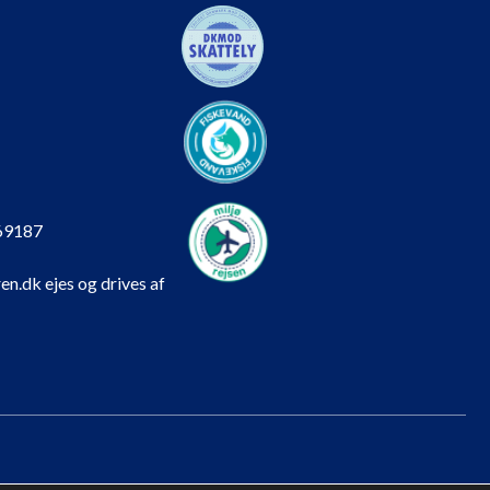
69187
en.dk ejes og drives af