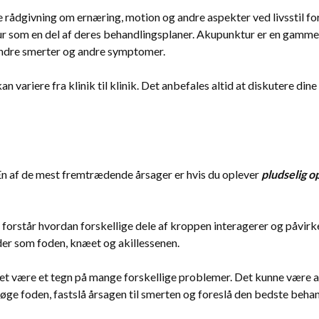
 rådgivning om ernæring, motion og andre aspekter ved livsstil fo
som en del af deres behandlingsplaner. Akupunktur er en gammel k
indre smerter og andre symptomer.
an variere fra klinik til klinik. Det anbefales altid at diskutere di
 En af de mest fremtrædende årsager er hvis du oplever
pludselig o
forstår hvordan forskellige dele af kroppen interagerer og påvirke
der som foden, knæet og akillessenen.
det være et tegn på mange forskellige problemer. Det kunne være al
søge foden, fastslå årsagen til smerten og foreslå den bedste behan