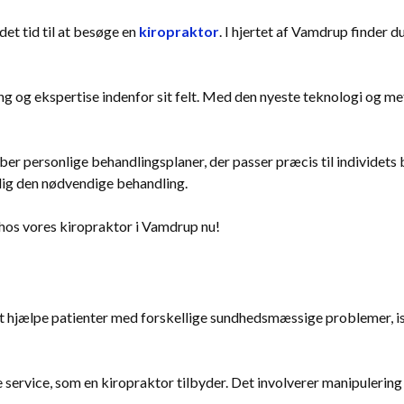
det tid til at besøge en
kiropraktor
. I hjertet af Vamdrup finder d
g og ekspertise indenfor sit felt. Med den nyeste teknologi og met
ber personlige behandlingsplaner, der passer præcis til individets
dig den nødvendige behandling.
d hos vores kiropraktor i Vamdrup nu!
at hjælpe patienter med forskellige sundhedsmæssige problemer, isæ
service, som en kiropraktor tilbyder. Det involverer manipulering 