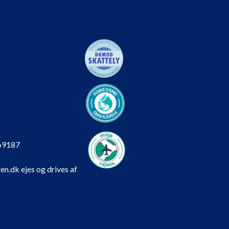
69187
en.dk ejes og drives af