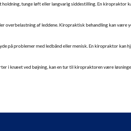
t holdning, tunge løft eller langvarig siddestilling. En kiropraktor 
 eller overbelastning af leddene. Kiropraktisk behandling kan være
 tyde på problemer med ledbånd eller menisk. En kiropraktor kan h
erter i knæet ved bøjning, kan en tur til kiropraktoren være løsning