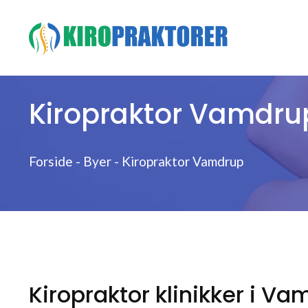
Hop
til
indhold
Kiropraktor Vamdru
Forside
-
Byer
-
Kiropraktor Vamdrup
Kiropraktor klinikker i V