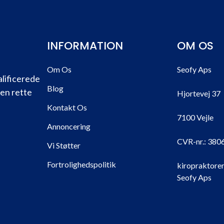
INFORMATION
OM OS
Om Os
Seofy Aps
alificerede
Blog
den rette
Hjortevej 37
Kontakt Os
7100 Vejle
Annoncering
CVR-nr.:
380
Vi Støtter
Fortrolighedspolitik
kiropraktorer
Seofy Aps