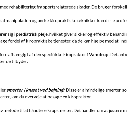
ed rehabilitering fra sportsrelaterede skader. De bruger forskell
nal manipulation og andre kiropraktiske teknikker kan disse prof
rer sig i pædiatrisk pleje, hvilket giver sikker og effektiv behan
ge fordel af kiropraktiske tjenester, da de kan hjælpe med at lin
iere afhængigt af den specifikke kiropraktor i
Vamdrup
. Det anb
er de tilbyder.
ller
smerter i knæet ved bøjning
? Disse er almindelige smerter, s
merter, kan du overveje at besøge en kiropraktor.
iv metode til at håndtere kropsmerter. Det handler om at justere mus