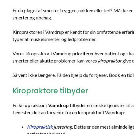
Er du plaget af smerter i ryggen, nakken eller led? Måske er 
smerter og ubehag.
Kiropraktoren i Vamdrup er kendt for sin omfattende erfarin
typer af muskelsmerter og ledproblemer.
Vores kiropraktor i Vamdrup prioriterer hver patient og ska
smerter eller akutte problemer, kan vores
kiropraktor
give 
Så vent ikke længere. Få den hjælp du fortjener. Book en ti
Kiropraktore tilbyder
En
kiropraktor
i
Vamdrup
tilbyder en række tjenester til 
tjenester, du kan forvente fra en kiropraktor i Vamdrup:
Kiropraktisk
justering:
Dette er den mest almindelige 
patientens helbred.