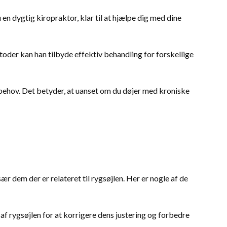
u en dygtig kiropraktor, klar til at hjælpe dig med dine
oder kan han tilbyde effektiv behandling for forskellige
 behov. Det betyder, at uanset om du døjer med kroniske
r dem der er relateret til rygsøjlen. Her er nogle af de
af rygsøjlen for at korrigere dens justering og forbedre