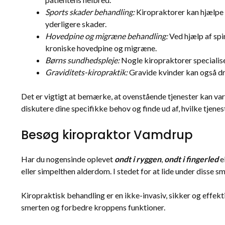
Sports skader behandling:
Kiropraktorer kan hjælpe m
yderligere skader.
Hovedpine og migræne behandling:
Ved hjælp af spi
kroniske hovedpine og migræne.
Børns sundhedspleje:
Nogle kiropraktorer specialise
Graviditets-kiropraktik:
Gravide kvinder kan også dra
Det er vigtigt at bemærke, at ovenstående tjenester kan var
diskutere dine specifikke behov og finde ud af, hvilke tjenest
Besøg kiropraktor Vamdrup
Har du nogensinde oplevet
ondt i ryggen
,
ondt i fingerled
e
eller simpelthen alderdom. I stedet for at lide under disse s
Kiropraktisk behandling er en ikke-invasiv, sikker og effekt
smerten og forbedre kroppens funktioner.