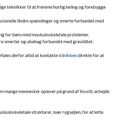
ige teknikker til at fremme hurtig heling og forebygge
essionelle lindre spændinger og smerte forbundet med
dling for børn med muskuloskeletale problemer.
dre smerter og ubehag forbundet med graviditet.
efales derfor altid at kontakte
klinikken
direkte for at
om mange mennesker oplever på grund af livsstil, arbejde
kuloskeletale strukturer, især rygsøjlen, for at lette