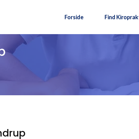
Forside
Find Kiroprak
p
amdrup