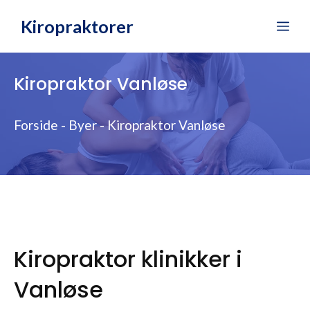
Hop
Kiropraktorer
Me
til
indhold
Kiropraktor Vanløse
Forside
-
Byer
-
Kiropraktor Vanløse
Kiropraktor klinikker i
Vanløse