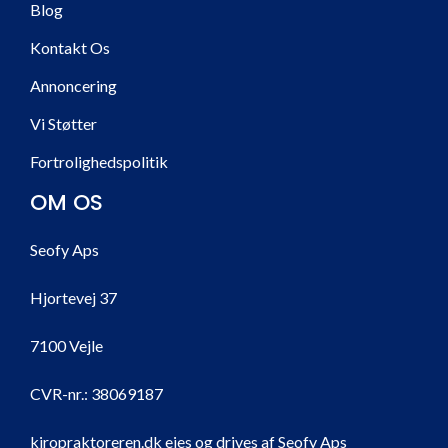
Blog
Kontakt Os
Annoncering
Vi Støtter
Fortrolighedspolitik
OM OS
Seofy Aps
Hjortevej 37
7100 Vejle
CVR-nr.:
38069187
kiropraktoreren.dk ejes og drives af Seofy Aps