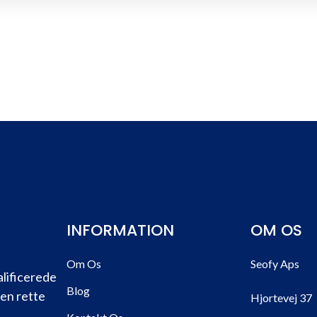
INFORMATION
OM OS
Om Os
Seofy Aps
alificerede
Blog
den rette
Hjortevej 37