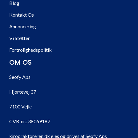
Blog
Kontakt Os
Annoncering
Vi Støtter
Fortrolighedspolitik
OM OS
Seofy Aps
Hjortevej 37
7100 Vejle
CVR-nr.:
38069187
kiropraktoreren.dk ejes og drives af Seofy Aps