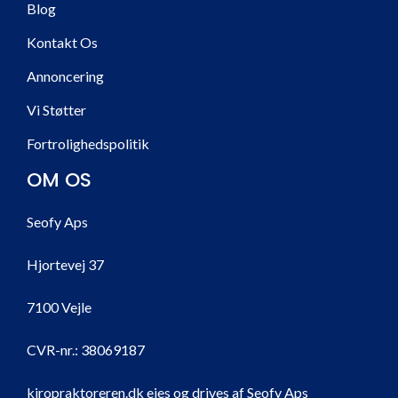
Blog
Kontakt Os
Annoncering
Vi Støtter
Fortrolighedspolitik
OM OS
Seofy Aps
Hjortevej 37
7100 Vejle
CVR-nr.:
38069187
kiropraktoreren.dk ejes og drives af Seofy Aps