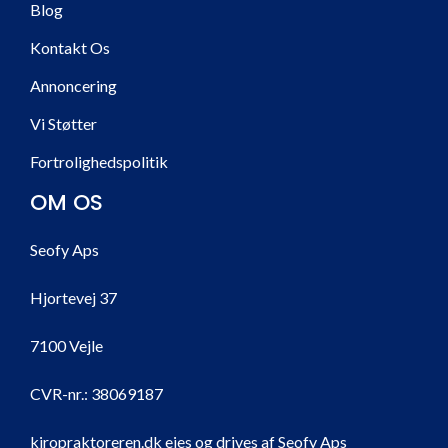
Blog
Kontakt Os
Annoncering
Vi Støtter
Fortrolighedspolitik
OM OS
Seofy Aps
Hjortevej 37
7100 Vejle
CVR-nr.:
38069187
kiropraktoreren.dk ejes og drives af Seofy Aps