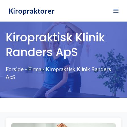
Hop
Kiropraktorer
Me
til
indhold
Kiropraktisk Klinik
Randers ApS
Forside
-
Firma
-
Kiropraktisk Klinik Randers
ApS