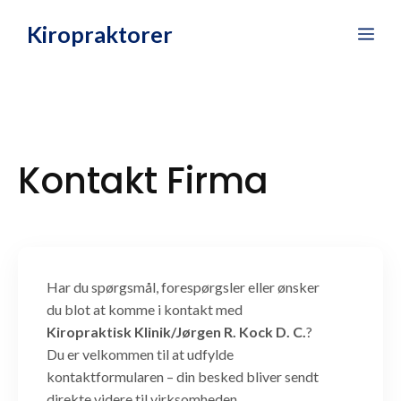
Hop
Kiropraktorer
Me
til
indhold
Kontakt Firma
Har du spørgsmål, forespørgsler eller ønsker
du blot at komme i kontakt med
Kiropraktisk Klinik/Jørgen R. Kock D. C.
?
Du er velkommen til at udfylde
kontaktformularen – din besked bliver sendt
direkte videre til virksomheden.