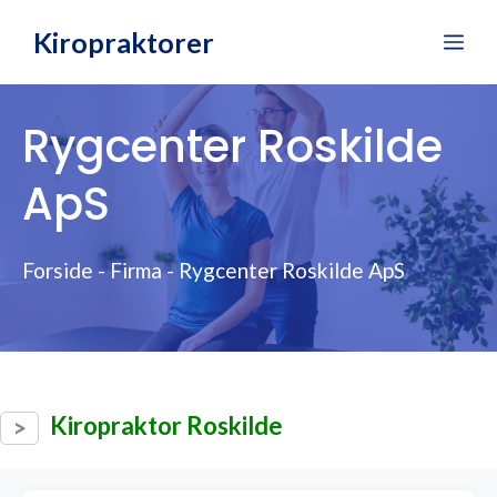
Hop
Kiropraktorer
Me
til
indhold
Rygcenter Roskilde
ApS
Forside
-
Firma
-
Rygcenter Roskilde ApS
Kiropraktor Roskilde