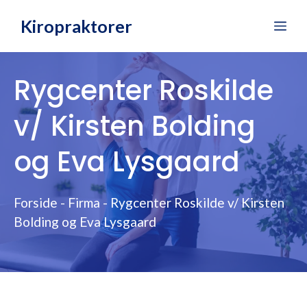
Hop
Kiropraktorer
Me
til
indhold
Rygcenter Roskilde
v/ Kirsten Bolding
og Eva Lysgaard
Forside
-
Firma
-
Rygcenter Roskilde v/ Kirsten
Bolding og Eva Lysgaard