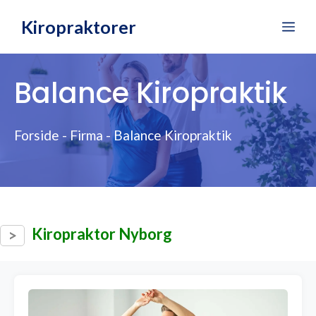
Hop
Kiropraktorer
Me
til
indhold
Balance Kiropraktik
Forside
-
Firma
-
Balance Kiropraktik
Kiropraktor Nyborg