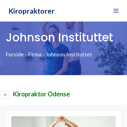
Hop
Kiropraktorer
Me
til
indhold
Johnson Instituttet
Forside
-
Firma
-
Johnson Instituttet
Kiropraktor Odense