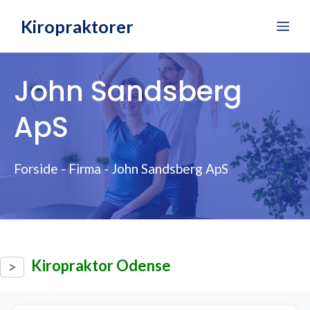
Hop
Kiropraktorer
Me
til
indhold
John Sandsberg
ApS
Forside
-
Firma
-
John Sandsberg ApS
Kiropraktor Odense