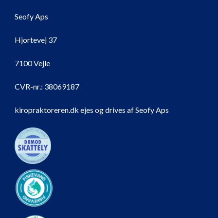
Seofy Aps
Hjortevej 37
7100 Vejle
CVR-nr.:
38069187
kiropraktoreren.dk ejes og drives af Seofy Aps