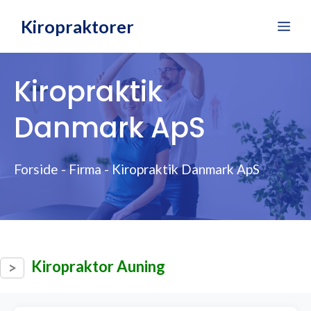
Hop
Kiropraktorer
Me
til
indhold
Kiropraktik
Danmark ApS
Forside
-
Firma
-
Kiropraktik Danmark ApS
Kiropraktor Auning