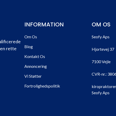
INFORMATION
OM OS
Om Os
Seofy Aps
alificerede
Blog
den rette
Hjortevej 37
Kontakt Os
7100 Vejle
Annoncering
CVR-nr.:
380
Vi Støtter
Fortrolighedspolitik
kiropraktorer
Seofy Aps