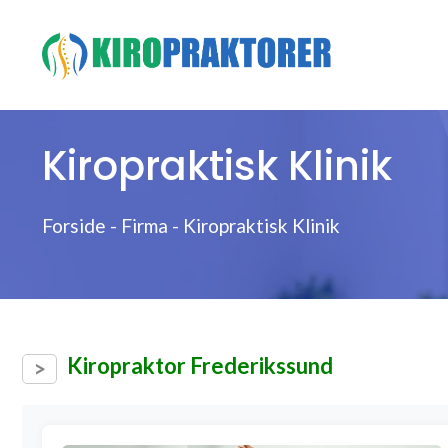
Hop
til
indhold
Kiropraktisk Klinik
Forside
-
Firma
-
Kiropraktisk Klinik
Kiropraktor Frederikssund