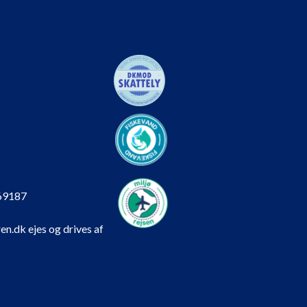
69187
en.dk ejes og drives af