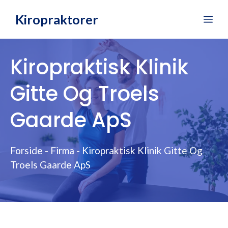
Hop
Kiropraktorer
Me
til
indhold
Kiropraktisk Klinik
Gitte Og Troels
Gaarde ApS
Forside
-
Firma
-
Kiropraktisk Klinik Gitte Og
Troels Gaarde ApS