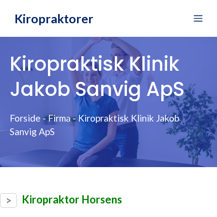
Hop
Kiropraktorer
Me
til
indhold
Kiropraktisk Klinik
Jakob Sanvig ApS
Forside
-
Firma
-
Kiropraktisk Klinik Jakob
Sanvig ApS
Kiropraktor Horsens