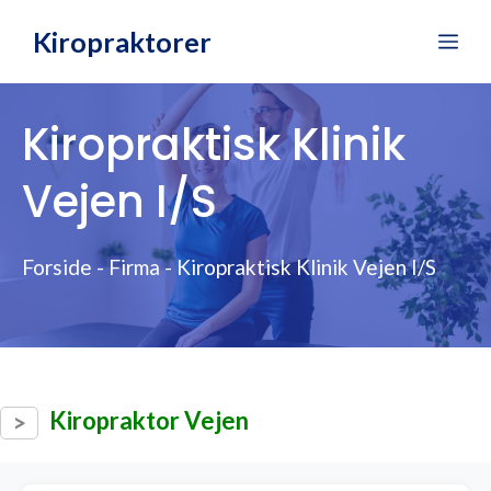
Hop
Kiropraktorer
Me
til
indhold
Kiropraktisk Klinik
Vejen I/S
Forside
-
Firma
-
Kiropraktisk Klinik Vejen I/S
Kiropraktor Vejen